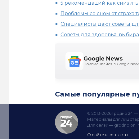
5 рекомендаций как снизить
Проблемы со сном от страха 
Специалисты дают советы дл
Советы для здоровья: выбир
Google News
Подписывайся в Google New
Самые популярные п
© 2013-2026 Гродно 24 
Материалы для лиц стар
Для связи —
grodno.onl
О сайте и контакты