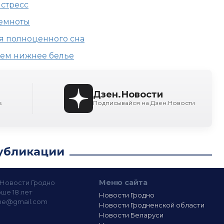
 стресс
темноты
я полноценного сна
аем нижнее белье
Дзен.Новости
s
Подписывайся на Дзен.Новости
убликации
Меню сайта
— Новости Гродно
ше 18 лет
Новости Гродно
ine@gmail.com
Новости Гродненской области
Новости Беларуси