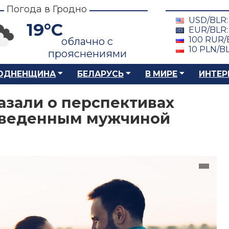
Погода в Гродно
USD/BLR
19°C
EUR/BLR
100 RUR/
облачно с
10 PLN/B
прояснениями
ОДНЕНЩИНА
БЕЛАРУСЬ
В МИРЕ
ИНТЕР
азали о перспективах
зведенным мужчиной