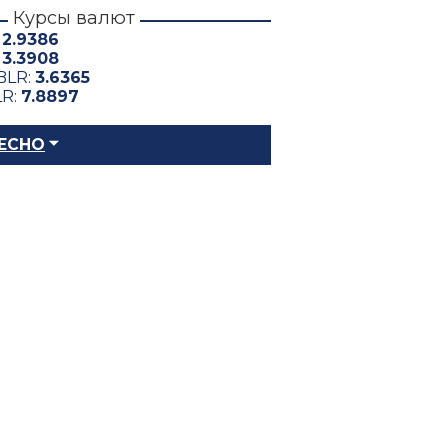
Курсы валют
:
2.9386
:
3.3908
BLR:
3.6365
LR:
7.8897
ЕСНО