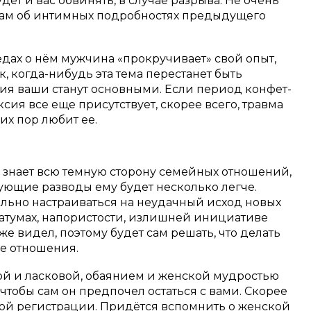
удет и вас обвинять, в случае разрыва. Не очень
 вам об интимных подробностях предыдущего
едах о нём мужчина «прокручивает» свой опыт,
 когда-нибудь эта тема перестанет быть
ия ваши станут основными. Если период конфет-
сия все еще присутствует, скорее всего, травма
сих пор любит ее.
 знает всю темную сторону семейных отношений,
ующие разводы ему будет несколько легче.
тельно настраиваться на неудачный исход новых
матумах, напористости, излишней инициативе
же видел, поэтому будет сам решать, что делать
ые отношения.
ой и ласковой, обаянием и женской мудростью
 чтобы сам он предпочел остаться с вами. Скорее
ной регистрации. Придётся вспомнить о женской