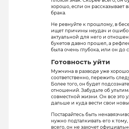
плохой знак. Скорее всего, он б
хорошо, если он рассказывает
брака.
Не ревнуйте к прошлому, в бес
ищет причины неудач и ошибок,
актуальной для него и отношен
букетов давно прошел, а рефлек
была очень глубока, или он до 
Готовность уйти
Мужчина в разводе уже хорошо
соответственно, пережить след
Более того, он будет подсозна
отношений. Забудьте об ульти
совместной жизни. Он все это у
дальше и куда вести свои нов
Постарайтесь быть ненавязчив
нужно подталкивать его к тому,
всего, он не захочет официаль