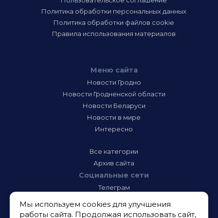
Пользовательское соглашение
Политика обработки персональных данных
Политика обработки файлов cookie
Правила использования материалов
Меню сайта
Новости Гродно
Новости Гродненской области
Новости Беларуси
Новости в мире
Интересно
Все категории
Архив сайта
Социальные сети
Телеграм
Фэйсбук
Мы используем cookies для улучшения
Инстаграм
работы сайта. Продолжая использовать сайт,
Тик-Ток