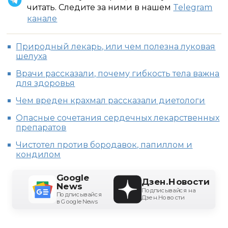
читать. Следите за ними в нашем
Telegram
канале
Природный лекарь, или чем полезна луковая
шелуха
Врачи рассказали, почему гибкость тела важна
для здоровья
Чем вреден крахмал рассказали диетологи
Опасные сочетания сердечных лекарственных
препаратов
Чистотел против бородавок, папиллом и
кондилом
Google
Дзен.Новости
News
Подписывайся на
Подписывайся
Дзен.Новости
в Google News