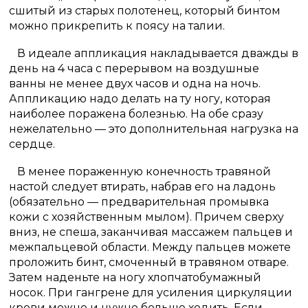
сшитый из старых полотенец, который бинтом
можно прикрепить к поясу на талии.
В идеале аппликация накладывается дважды в
день на 4 часа с перерывом на воздушные
ванны не менее двух часов и одна на ночь.
Аппликацию надо делать на ту ногу, которая
наиболее поражена болезнью. На обе сразу
нежелательно — это дополнительная нагрузка на
сердце.
В менее пораженную конечность травяной
настой следует втирать, набрав его на ладонь
(обязательно — предварительная промывка
кожи с хозяйственным мылом). Причем сверху
вниз, не спеша, заканчивая массажем пальцев и
межпальцевой области. Между пальцев можете
проложить бинт, смоченный в травяном отваре.
Затем наденьте на ногу хлопчатобумажный
носок. При гангрене для усиления циркуляции
крови можно и нужно больше ходить. Если