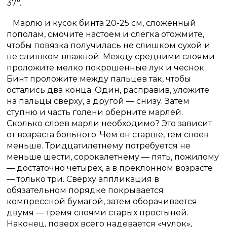
37°.
Марлю и кусок бинта 20-25 см, сложенный
пополам, смочите настоем и слегка отожмите,
чтобы повязка получилась не слишком сухой и
не слишком влажной. Между средними слоями
проложите мелко покрошенные лук и чеснок.
Бинт проложите между пальцев так, чтобы
остались два конца. Один, расправив, уложите
на пальцы сверху, а другой — снизу. Затем
ступню и часть голени оберните марлей.
Сколько слоев марли необходимо? Это зависит
от возраста больного. Чем он старше, тем слоев
меньше. Тридцатилетнему потребуется не
меньше шести, сорокалетнему — пять, пожилому
— достаточно четырех, а в преклонном возрасте
— только три. Сверху аппликация в
обязательном порядке покрывается
компрессной бумагой, затем оборачивается
двумя — тремя слоями старых простыней.
Наконец, поверх всего надевается «чулок»,