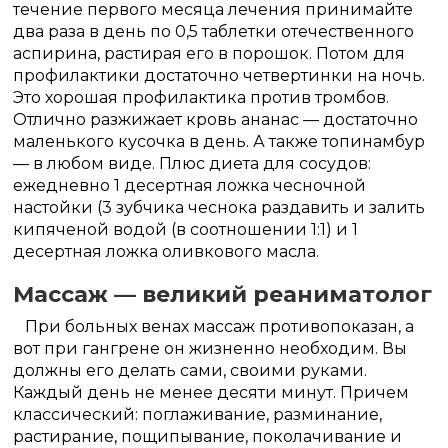
течение первого месяца лечения принимайте
два раза в день по 0,5 таблетки отечественного
аспирина, растирая его в порошок. Потом для
профилактики достаточно четвертинки на ночь.
Это хорошая профилактика против тромбов.
Отлично разжижает кровь ананас — достаточно
маленького кусочка в день. А также топинамбур
— в любом виде. Плюс диета для сосудов:
ежедневно 1 десертная ложка чесночной
настойки (3 зубчика чеснока раздавить и залить
кипяченой водой (в соотношении 1:1) и 1
десертная ложка оливкового масла.
Массаж — великий реаниматолог
При больных венах массаж противопоказан, а
вот при гангрене он жизненно необходим. Вы
должны его делать сами, своими руками.
Каждый день не менее десяти минут. Причем
классический: поглаживание, разминание,
растирание, пощипывание, поколачивание и