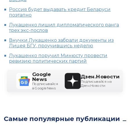
Россия будет выдавать кредит Беларуси
поэтапно
Лукашенко лишил дипломатического ранга
трех экс-послов
Внучки Лукашенко забрали документы из
Лицея БГУ, проучившись неделю
Лукашенко поручил Минюсту провести
ревизию политических партий
Google
Дзен.Новости
News
Подписывайся на
Подписывайся
Дзен.Новости
в Google News
Самые популярные публикации