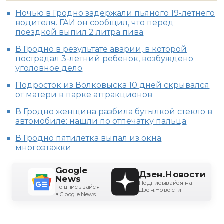
Ночью в Гродно задержали пьяного 19-летнего
водителя. ГАИ он сообщил, что перед
поездкой выпил 2 литра пива
В Гродно в результате аварии, в которой
пострадал 3-летний ребенок, возбуждено
уголовное дело
Подросток из Волковыска 10 дней скрывался
от матери в парке аттракционов
В Гродно женщина разбила бутылкой стекло в
автомобиле: нашли по отпечатку пальца
В Гродно пятилетка выпал из окна
многоэтажки
Google
Дзен.Новости
News
Подписывайся на
Подписывайся
Дзен.Новости
в Google News