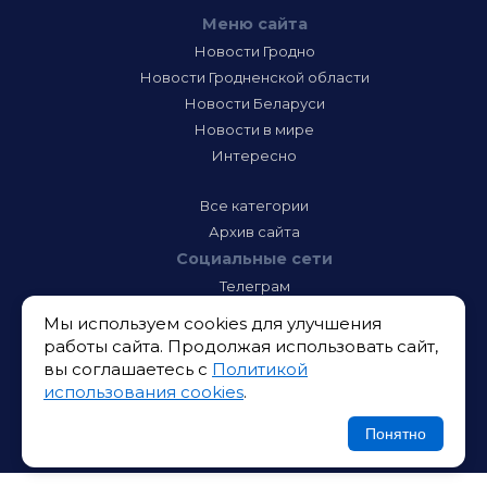
Меню сайта
Новости Гродно
Новости Гродненской области
Новости Беларуси
Новости в мире
Интересно
Все категории
Архив сайта
Социальные сети
Телеграм
Фэйсбук
Мы используем cookies для улучшения
Инстаграм
работы сайта. Продолжая использовать сайт,
Тик-Ток
вы соглашаетесь с
Политикой
Одноклассники
использования cookies
.
ВК
Икс
Понятно
Ютюб