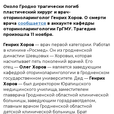
Около Гродно трагически погиб
пластический хирург и врач-
оториноларинголог Генрих Хоров. О смерти
врача
сообщается
в аккаунте кафедры
оториноларингологии ГрГМУ. Трагедия
произошла 11 ноября.
Генрих Хоров
— врач первой категории. Работал
в клинике «Росмед». Он из гродненской
династии Шевцовых — Хоровых, которая
насчитывает пять поколений врачей. Его
отец —
Олег Хоров
— является завeдующим
кафедрой оториноларингологии в Гродненском
государственном университете. Дед —
Генрих
Хоров
— был директором Юратишского
медицинского училища, заместителем
главврача Гродненской областной клинической
больницы, заведующим горздравотделом,
главным врачом Гродненской областной
детской клинической больницы. Брат