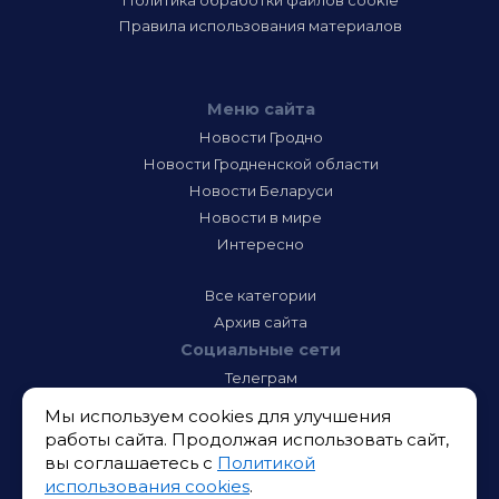
Политика обработки файлов cookie
Правила использования материалов
Меню сайта
Новости Гродно
Новости Гродненской области
Новости Беларуси
Новости в мире
Интересно
Все категории
Архив сайта
Социальные сети
Телеграм
Фэйсбук
Мы используем cookies для улучшения
Инстаграм
работы сайта. Продолжая использовать сайт,
Тик-Ток
вы соглашаетесь с
Политикой
Одноклассники
использования cookies
.
ВК