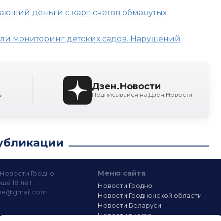
ающий деньги с карт-счетов обманутых
ли мониторинг детских садов. Нарушений
Дзен.Новости
s
Подписывайся на Дзен.Новости
убликации
Меню сайта
— Новости Гродно
ше 18 лет
Новости Гродно
ine@gmail.com
Новости Гродненской области
Новости Беларуси
Новости в мире
лашение