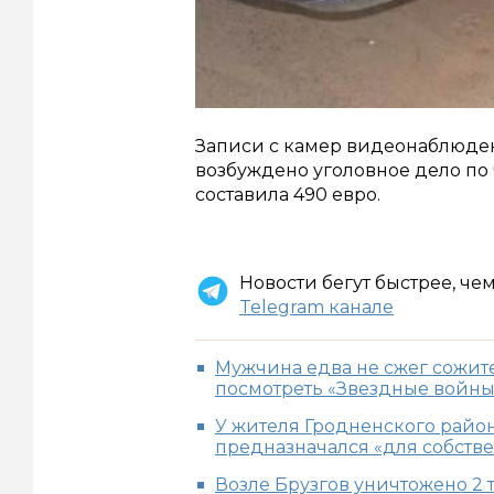
Записи с камер видеонаблюден
возбуждено уголовное дело по ч
составила 490 евро.
Новости бегут быстрее, че
Telegram канале
Мужчина едва не сжег сожител
посмотреть «Звездные войны
У жителя Гродненского район
предназначался «для собств
Возле Брузгов уничтожено 2 