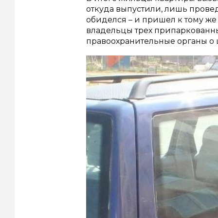
откуда выпустили, лишь прове
обиделся – и пришел к тому же
владельцы трех припаркованны
правоохранительные органы о ц