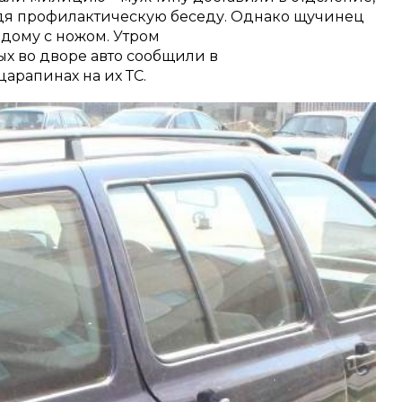
дя профилактическую беседу. Однако щучинец
 дому с ножом. Утром
х во дворе авто сообщили в
арапинах на их ТС.