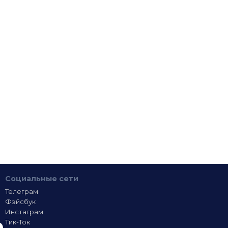
Социальные сети
Телеграм
Фэйсбук
Инстаграм
Тик-Ток