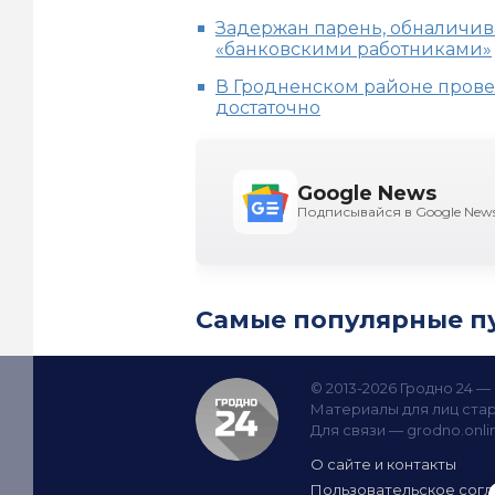
Задержан парень, обналичив
«банковскими работниками»
В Гродненском районе прове
достаточно
Google News
Подписывайся в Google New
Самые популярные п
© 2013-2026 Гродно 24 
Материалы для лиц стар
Для связи —
grodno.onl
О сайте и контакты
Пользовательское сог