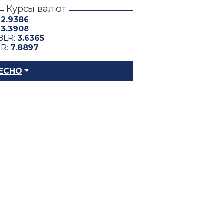
Курсы валют
:
2.9386
:
3.3908
BLR:
3.6365
LR:
7.8897
ЕСНО