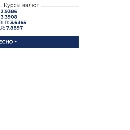
Курсы валют
:
2.9386
:
3.3908
BLR:
3.6365
LR:
7.8897
ЕСНО