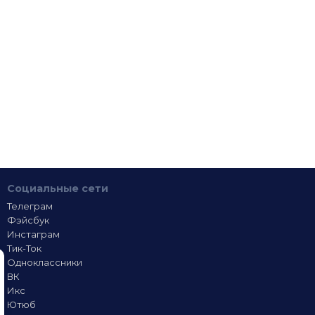
Социальные сети
Телеграм
Фэйсбук
Инстаграм
Тик-Ток
Одноклассники
ВК
Икс
Ютюб