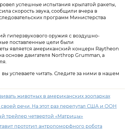
ровел успешные испытания крылатой ракеты,
сила скорость звука, сообщили вчера в
следовательских программ Министерства
ний гиперзвукового оружия с воздушно-
ные поставленные цели были
кеты является американский концерн Raytheon
 на основе двигателя Northrop Grumman, а
ля.
м вы успеваете читать. Следите за ними в нашем
вивать животных в американских зоопарках
 своей речи. На этот раз перепутал США и ООН
й трейлер четвертой «Матрицы»
дставит прототип антропоморфного робота