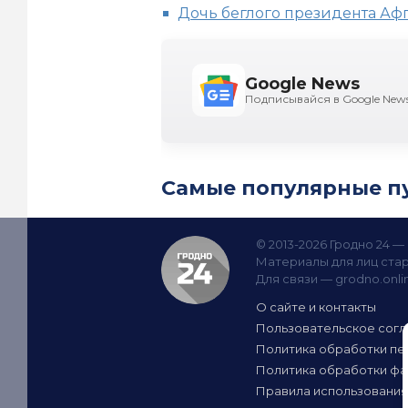
Дочь беглого президента Аф
Google News
Подписывайся в Google New
Самые популярные п
© 2013-2026 Гродно 24 
Материалы для лиц стар
Для связи —
grodno.onl
О сайте и контакты
Пользовательское сог
Политика обработки пе
Политика обработки фа
Правила использования