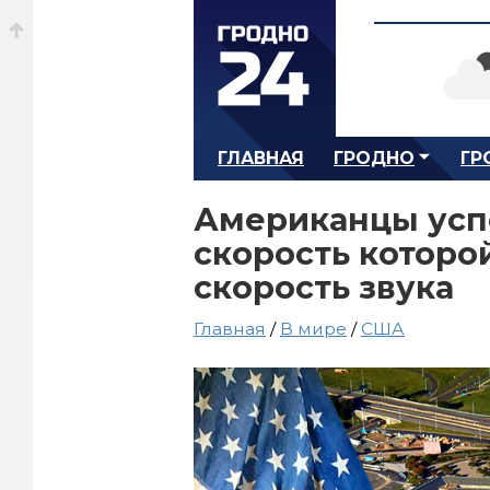
ГЛАВНАЯ
ГРОДНО
ГР
Американцы усп
скорость которо
скорость звука
Главная
/
В мире
/
США