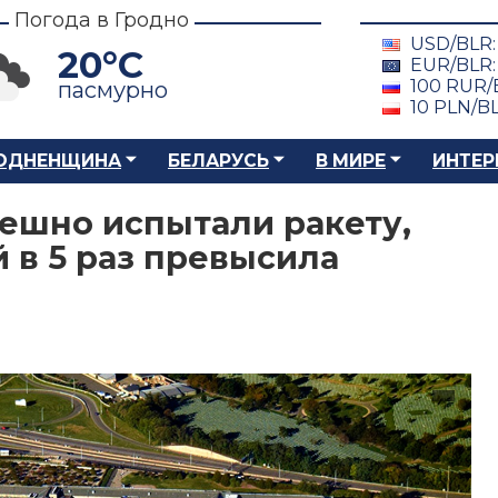
Погода в Гродно
USD/BLR
20°C
EUR/BLR
100 RUR/
пасмурно
10 PLN/B
ОДНЕНЩИНА
БЕЛАРУСЬ
В МИРЕ
ИНТЕР
ешно испытали ракету,
й в 5 раз превысила