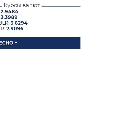
Курсы валют
:
2.9484
:
3.3989
BLR:
3.6294
LR:
7.9096
ЕСНО