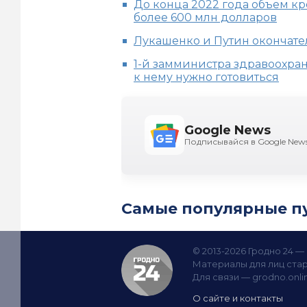
До конца 2022 года объем к
более 600 млн долларов
Лукашенко и Путин окончате
1-й замминистра здравоохран
к нему нужно готовиться
Google News
Подписывайся в Google New
Самые популярные п
© 2013-2026 Гродно 24 
Материалы для лиц стар
Для связи —
grodno.onl
О сайте и контакты