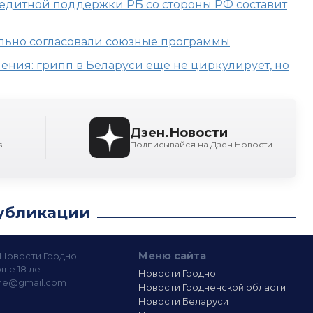
редитной поддержки РБ со стороны РФ составит
льно согласовали союзные программы
ения: грипп в Беларуси еще не циркулирует, но
Дзен.Новости
s
Подписывайся на Дзен.Новости
убликации
Меню сайта
— Новости Гродно
ше 18 лет
Новости Гродно
ine@gmail.com
Новости Гродненской области
Новости Беларуси