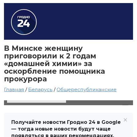
В Минске женщину
приговорили к 2 годам
«домашней химии» за
оскорбление помощника
прокурора
Главная
/
Беларусь
/
Общереспубликанские
1 сентября 2021 в 00:01
Автор: Виктор Туманов
Получайте новости Гродно 24 в Google
— тогда новые новости будут чаще
появляться в ваших рекомендациях.