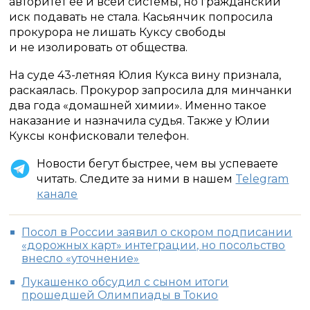
авторитет ее и всей системы, но гражданский
иск подавать не стала. Касьянчик попросила
прокурора не лишать Куксу свободы
и не изолировать от общества.
На суде 43-летняя Юлия Кукса вину признала,
раскаялась. Прокурор запросила для минчанки
два года «домашней химии». Именно такое
наказание и назначила судья. Также у Юлии
Куксы конфисковали телефон.
Новости бегут быстрее, чем вы успеваете
читать. Следите за ними в нашем
Telegram
канале
Посол в России заявил о скором подписании
«дорожных карт» интеграции, но посольство
внесло «уточнение»
Лукашенко обсудил с сыном итоги
прошедшей Олимпиады в Токио