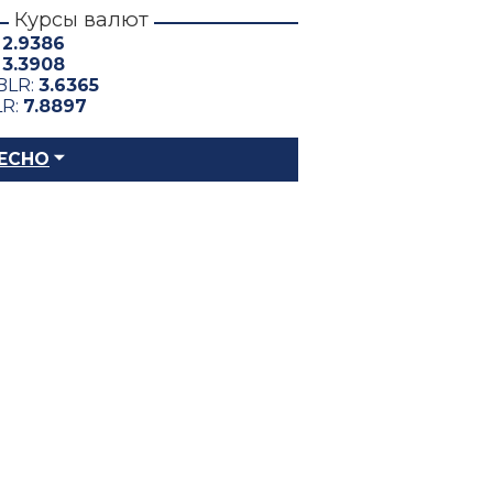
Курсы валют
:
2.9386
:
3.3908
BLR:
3.6365
LR:
7.8897
ЕСНО