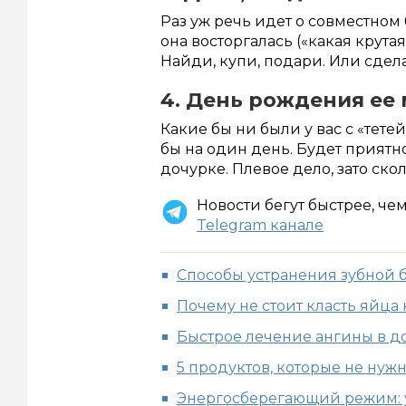
Раз уж речь идет о совместном 
она восторгалась («какая крутая
Найди, купи, подари. Или сдела
4. День рождения ее
Какие бы ни были у вас с «тете
бы на один день. Будет приятно
дочурке. Плевое дело, зато ско
Новости бегут быстрее, че
Telegram канале
Способы устранения зубной 
Почему не стоит класть яйца
Быстрое лечение ангины в д
5 продуктов, которые не нуж
Энергосберегающий режим: 