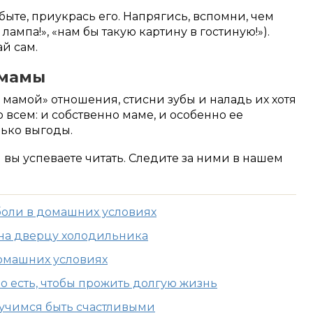
быте, приукрась его. Напрягись, вспомни, чем
 лампа!», «нам бы такую картину в гостиную!»).
й сам.
 мамы
й мамой» отношения, стисни зубы и наладь их хотя
 всем: и собственно маме, и особенно ее
лько выгоды.
м вы успеваете читать. Следите за ними в нашем
боли в домашних условиях
 на дверцу холодильника
омашних условиях
но есть, чтобы прожить долгую жизнь
учимся быть счастливыми