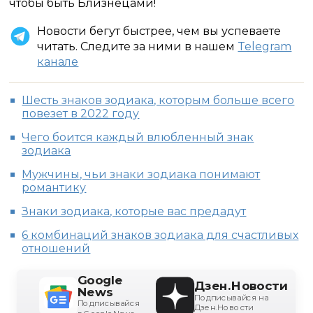
чтобы быть Близнецами!
Новости бегут быстрее, чем вы успеваете
читать. Следите за ними в нашем
Telegram
канале
Шесть знаков зодиака, которым больше всего
повезет в 2022 году
Чего боится каждый влюбленный знак
зодиака
Мужчины, чьи знаки зодиака понимают
романтику
Знаки зодиака, которые вас предадут
6 комбинаций знаков зодиака для счастливых
отношений
Google
Дзен.Новости
News
Подписывайся на
Подписывайся
Дзен.Новости