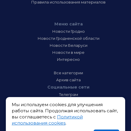
Правила использования материалов
Меню сайта
Новости Гродно
Новости Гродненской области
Новости Беларуси
Новости в мире
Интересно
Все категории
Архив сайта
Социальные сети
Телеграм
Фэйсбук
Мы используем cookies для улучшения
Инстаграм
работы сайта. Продолжая использовать сайт,
Тик-Ток
вы соглашаетесь с
Политикой
Одноклассники
использования cookies
.
ВК
Икс