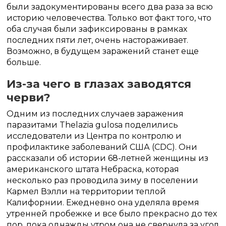
были задокументированы всего два раза за всю
историю человечества. Только вот факт того, что
оба случая были зафиксированы в рамках
последних пяти лет, очень настораживает.
Возможно, в будущем заражений станет еще
больше.
Из-за чего в глазах заводятся
черви?
Одним из последних случаев заражения
паразитами Thelazia gulosa поделились
исследователи из Центра по контролю и
профилактике заболеваний США (CDC). Они
рассказали об истории 68-летней женщины из
американского штата Небраска, которая
несколько раз проводила зиму в поселении
Кармел Вэлли на территории теплой
Калифорнии. Ежедневно она уделяла время
утренней пробежке и все было прекрасно до тех
пор, пока однажды утром она не свернула за угол