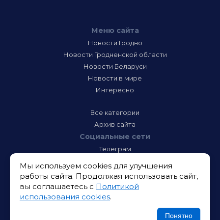
Меню сайта
Новости Гродно
Новости Гродненской области
Новости Беларуси
Новости в мире
Интересно
Все категории
Архив сайта
Социальные сети
Телеграм
Фэйсбук
Мы используем cookies для улучшения
Инстаграм
работы сайта. Продолжая использовать сайт,
Тик-Ток
вы соглашаетесь с
Политикой
Одноклассники
использования cookies
.
ВК
Икс
Понятно
Ютюб