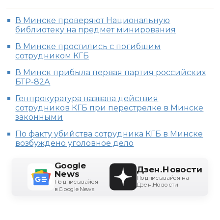
В Минске проверяют Национальную
библиотеку на предмет минирования
В Минске простились с погибшим
сотрудником КГБ
В Минск прибыла первая партия российских
БТР-82А
Генпрокуратура назвала действия
сотрудников КГБ при перестрелке в Минске
законными
По факту убийства сотрудника КГБ в Минске
возбуждено уголовное дело
Google
Дзен.Новости
News
Подписывайся на
Подписывайся
Дзен.Новости
в Google News