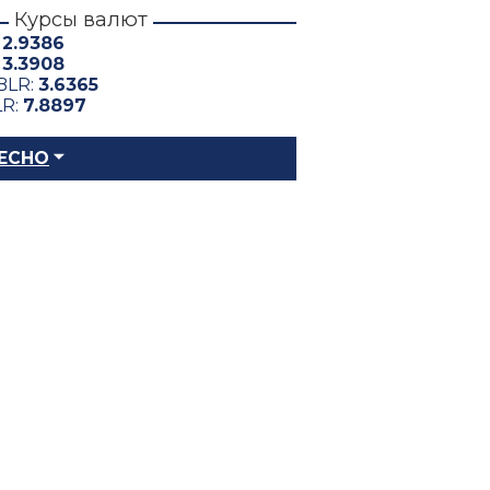
Курсы валют
:
2.9386
:
3.3908
BLR:
3.6365
LR:
7.8897
ЕСНО