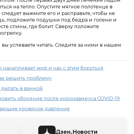
теплом. После первых двух дней лечения льдом
ься на тепло. Опустите мягкое полотенце в
к следует выжмите его и расправьте, чтобы не
дь, подложите подушки под бедра и голени и
сте спины, где болит. Сверху положите
рогрелку.
м вы успеваете читать. Следите за ними в нашем
о накапливает жир и как с этим бороться
ак решить проблему
 делать в ванной
новить обоняние после коронавируса COVID-19
жающие кровяное давление
Дзен.Новости