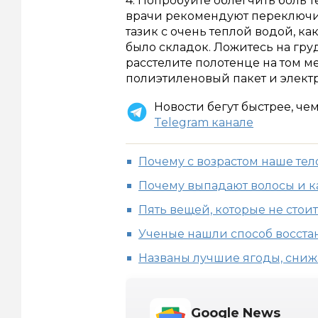
4. Попробуйте облегчить боль 
врачи рекомендуют переключит
тазик с очень теплой водой, ка
было складок. Ложитесь на гру
расстелите полотенце на том ме
полиэтиленовый пакет и элект
Новости бегут быстрее, че
Telegram канале
Почему с возрастом наше тел
Почему выпадают волосы и к
Пять вещей, которые не стоит
Ученые нашли способ восста
Названы лучшие ягоды, сни
Google News