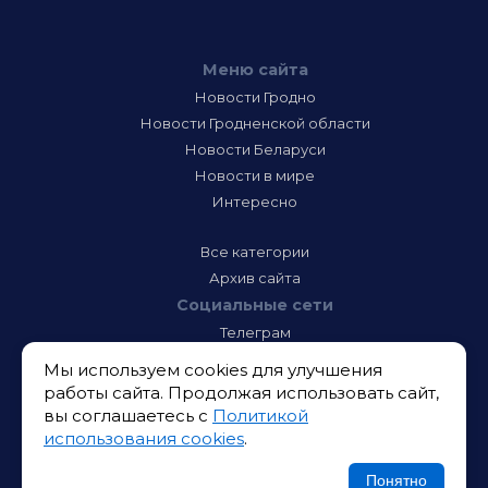
Меню сайта
Новости Гродно
Новости Гродненской области
Новости Беларуси
Новости в мире
Интересно
Все категории
Архив сайта
Социальные сети
Телеграм
Фэйсбук
Мы используем cookies для улучшения
Инстаграм
работы сайта. Продолжая использовать сайт,
Тик-Ток
вы соглашаетесь с
Политикой
Одноклассники
использования cookies
.
ВК
Икс
Понятно
Ютюб