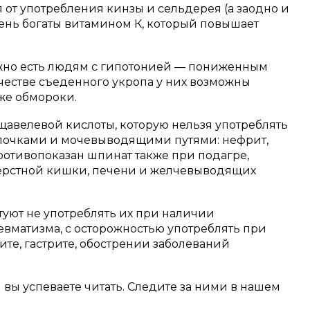
 от употребления кинзы и сельдерея (а заодно и
чень богаты витамином К, который повышает
нужно есть людям с гипотонией — пониженным
естве съеденного укропа у них возможны
же обмороки.
 щавелевой кислоты, которую нельзя употреблять
очками и мочевыводящими путями: нефрит,
ротивопоказан шпинат также при подагре,
перстной кишки, печени и желчевыводящих
уют не употреблять их при наличии
евматизма, с осторожностью употреблять при
ите, гастрите, обострении заболеваний
м вы успеваете читать. Следите за ними в нашем