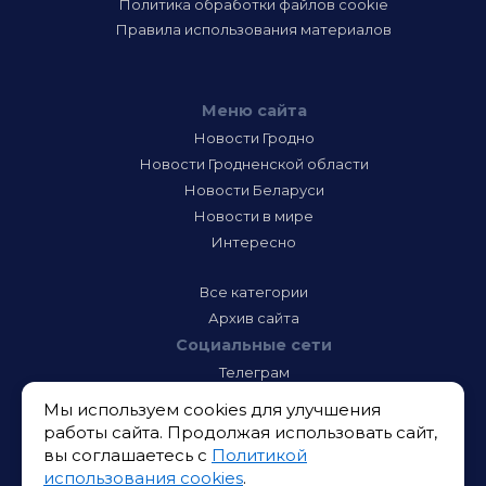
Политика обработки файлов cookie
Правила использования материалов
Меню сайта
Новости Гродно
Новости Гродненской области
Новости Беларуси
Новости в мире
Интересно
Все категории
Архив сайта
Социальные сети
Телеграм
Фэйсбук
Мы используем cookies для улучшения
Инстаграм
работы сайта. Продолжая использовать сайт,
Тик-Ток
вы соглашаетесь с
Политикой
Одноклассники
использования cookies
.
ВК