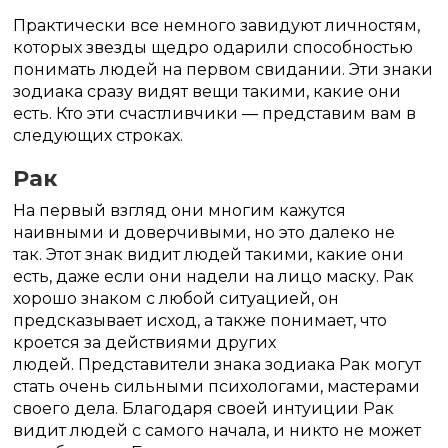
Практически все немного завидуют личностям,
которых звезды щедро одарили способностью
понимать людей на первом свидании.
Эти знаки
зодиака сразу видят вещи такими, какие они
есть.
Кто эти счастливчики — представим вам в
следующих строках.
Рак
На первый взгляд они многим кажутся
наивными и доверчивыми, но это далеко не
так.
Этот знак видит людей такими, какие они
есть, даже если они надели на лицо маску.
Рак
хорошо знаком с любой ситуацией, он
предсказывает исход, а также понимает, что
кроется за действиями других
людей.
Представители знака зодиака Рак могут
стать очень сильными психологами, мастерами
своего дела.
Благодаря своей интуиции Рак
видит людей с самого начала, и никто не может