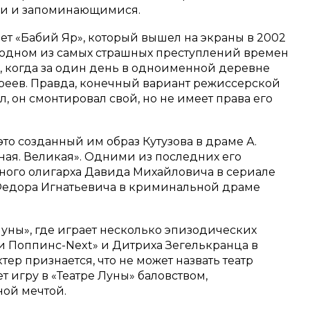
ми и запоминающимися.
ет «Бабий Яр», который вышел на экраны в 2002
 об одном из самых страшных преступлений времен
 когда за один день в одноименной деревне
вреев. Правда, конечный вариант режиссерской
, он смонтировал свой, но не имеет права его
это созданный им образ Кутузова в драме А.
ная. Великая». Одними из последних его
сного олигарха Давида Михайловича в сериале
а Федора Игнатьевича в криминальной драме
 Луны», где играет несколько эпизодических
и Поппинс-Next» и Дитриха Зегелькранца в
тер признается, что не может назвать театр
т игру в «Театре Луны» баловством,
ой мечтой.