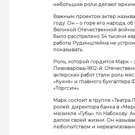
небольшие роли делают ярки
Важным проектом актер называ
году. Он – о горе его народа,
Великой Отечественной войны,
было расстреляно 34 тысячи е
работы Рудинштейна не устроил
показывать.
Роль, которой гордится Марк – 
Пивоварова«1812-й. Отечествен
актерских работ стали роль мя
«Кухня» и главного бухгалтер
«Торгсин».
Марк состоит в труппе «Театра
ролей: директора банка в «Мер
мюзикле «Губы» по Набокову. Ак
делом своей жизни. Он называе
любопытством и нереализованн