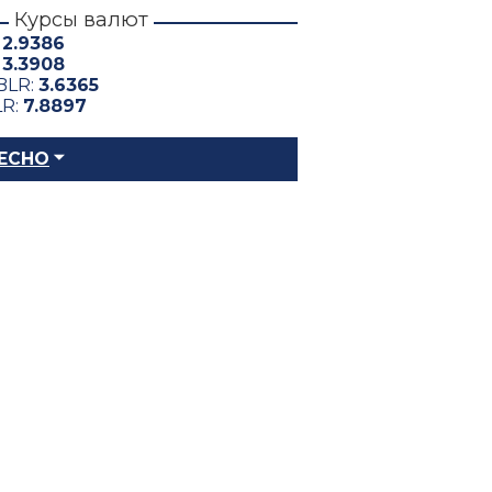
Курсы валют
:
2.9386
:
3.3908
BLR:
3.6365
LR:
7.8897
ЕСНО