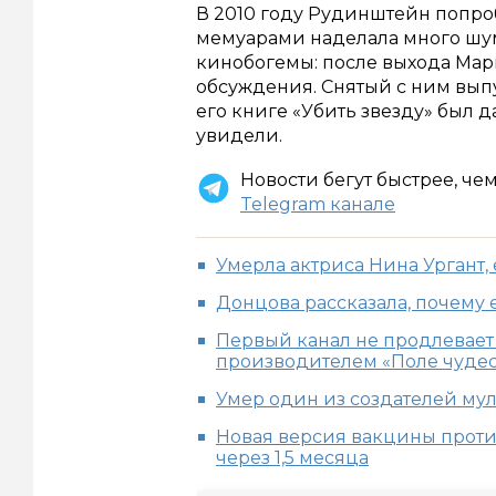
В 2010 году Рудинштейн попробо
мемуарами наделала много шум
кинобогемы: после выхода Марк
обсуждения. Снятый с ним выпу
его книге «Убить звезду» был д
увидели.
Новости бегут быстрее, че
Telegram канале
Умерла актриса Нина Ургант, 
Донцова рассказала, почему
Первый канал не продлевает
производителем «Поле чуде
Умер один из создателей му
Новая версия вакцины проти
через 1,5 месяца