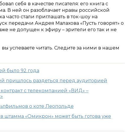
вал себя в качестве писателя: его книга с
а. В ней он разоблачает нравы российской
а часто стали приглашать в ток-шоу на
ск передачи Андрея Малахова «Пусть говорят» о
аже не допущен к эфиру – зрители его так и не
м вы успеваете читать. Следите за ними в нашем
ей было 92 года
 ей пришлось раздеться перед аудиторией
 контракт с телекомпанией «ВИД» –
с»
льтфильмов о коте Леопольде
в штамма «Омикрон» может быть готова уже