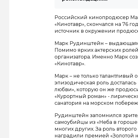
Российский кинопродюсер Мар
«Кинотавр», скончался на 76 го
источник в окружении продюс
Марк Рудинштейн – выдающаяся
Помимо ярких актерских ролей,
организатора. Именно Марк со
«Кинотавр».
Марк – не только талантливый 
эпизодическая роль досталась 
любви», которую он же продюси
«Курортный роман» - лиричес
санатория на морском побереж
Рудинштейн запомнился зрител
самоубийцы из «Неба в горошек
многих других. За роль второг
наградили премией «Золотой н