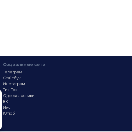
Социальные сети
Телеграм
Фэйсбук
Инстаграм
Тик-Ток
Одноклассники
ВК
Икс
Ютюб