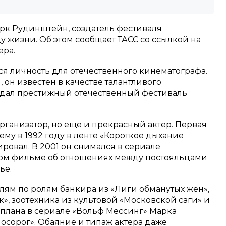
к Рудинштейн, создатель фестиваля
ду жизни. Об этом сообщает ТАСС со ссылкой на
ера.
 личность для отечественного кинематографа.
 он известен в качестве талантливого
здал престижный отечественный фестиваль
организатор, но еще и прекрасный актер. Первая
ему в 1992 году в ленте «Короткое дыхание
ровал. В 2001 он снимался в сериале
ком фильме об отношениях между постояльцами
ье.
ям по ролям банкира из «Лиги обманутых жен»,
», зоотехника из культовой «Московской саги» и
о плана в сериале «Вольф Мессинг» Марка
осорог». Обаяние и типаж актера даже