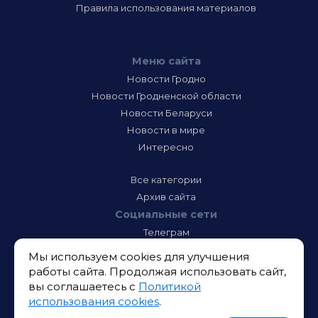
Правила использования материалов
Меню сайта
Новости Гродно
Новости Гродненской области
Новости Беларуси
Новости в мире
Интересно
Все категории
Архив сайта
Социальные сети
Телеграм
Фэйсбук
Мы используем cookies для улучшения
Инстаграм
работы сайта. Продолжая использовать сайт,
Тик-Ток
вы соглашаетесь с
Политикой
Одноклассники
использования cookies
.
ВК
Икс