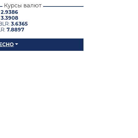
Курсы валют
:
2.9386
:
3.3908
BLR:
3.6365
LR:
7.8897
ЕСНО