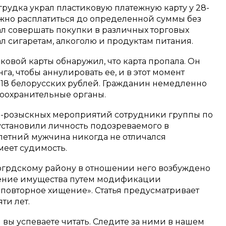
грудка украл пластиковую платежную карту у 28-
можно расплатиться до определенной суммы без
ал совершать покупки в различных торговых
ал сигаретам, алкоголю и продуктам питания.
ковой карты обнаружил, что карта пропала. Он
а, чтобы аннулировать ее, и в этот момент
4118 белорусских рублей. Гражданин немедленно
оохранительные органы.
о-розыскных мероприятий сотрудники группы по
установили личность подозреваемого в
летний мужчина никогда не отличался
еет судимость.
огрдскому району в отношении него возбуждено
щение имущества путем модификации
овторное хищение». Статья предусматривает
ти лет.
м вы успеваете читать. Следите за ними в нашем