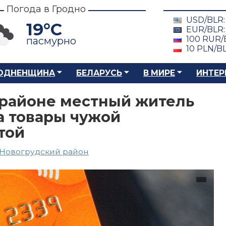
Погода в Гродно
USD/BLR
19°C
EUR/BLR
100 RUR/
пасмурно
10 PLN/B
ОДНЕНЩИНА
БЕЛАРУСЬ
В МИРЕ
ИНТЕР
 районе местный житель
а товары чужой
той
Новогрудский район