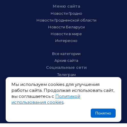
Меню сайта
Новости Гродно
Новости Гродненской области
Новости Беларуси
Новости в мире
Интересно
Все категории
Архив сайта
Социальные сети
Телеграм
Фэйсбук
Мы используем cookies для улучшения
Инстаграм
работы сайта. Продолжая использовать сайт,
Тик-Ток
вы соглашаетесь с
Политикой
Одноклассники
использования cookies
.
ВК
Икс
Понятно
Ютюб