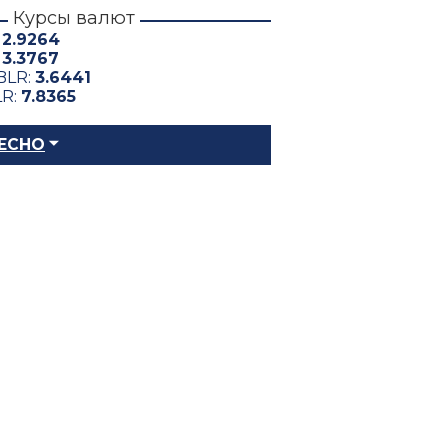
Курсы валют
:
2.9264
:
3.3767
BLR:
3.6441
LR:
7.8365
ЕСНО