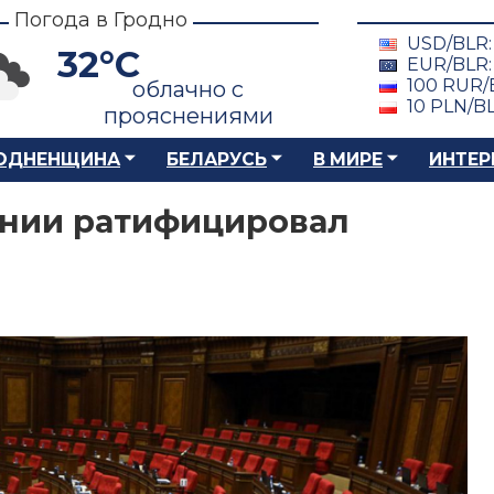
Погода в Гродно
USD/BLR
32°C
EUR/BLR
100 RUR/
облачно с
10 PLN/B
прояснениями
ОДНЕНЩИНА
БЕЛАРУСЬ
В МИРЕ
ИНТЕР
нии ратифицировал