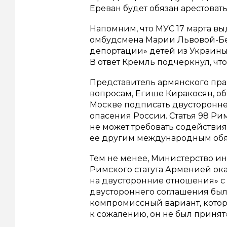
Ереван будет обязан арестоват
Напомним, что МУС 17 марта вы
омбудсмена Марии Львовой-Бе
депортации» детей из Украины 
В ответ Кремль подчеркнул, чт
Представитель армянского пр
вопросам, Егише Киракосян, об
Москве подписать двусторонне
опасения России. Статья 98 Рим
не может требовать содействия
ее другим международным обя
Тем не менее, Министерство и
Римского статута Арменией ок
на двусторонние отношения» с
двустороннего соглашения был
компромиссный вариант, которы
к сожалению, он не был принят