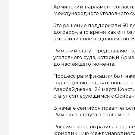
Армянский парламент согласил
Международного уголовного су
Это решение поддержали 60 д
договор», в то время как опп
выразили свое недовольство. Вс
Римский статут представляет 
уголовного суда, который Арме
до настоящего момента.
Процесс ратификации был нач
года с целью поднять вопрос 
Азербайджана. 24 марта Конс
статут согласующимся с Основн
В начале сентября правительс
Римского статута в парламент.
Россия ранее выразила свое н
юрисдикцию Международного уго