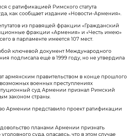
ся с ратификацией Римского статута
да, как сообщает издание «Новости-Армения».
епутатов из правящей фракции «Гражданский
озиционные фракции «Армения» и «Честь имею»
его в парламенте имеется 107 мест.
собой ключевой документ Международного
ния подписала ещё в 1999 году, но не утвердила
ат армянским правительством в конце прошлого
о возможных военных преступлениях
титуционный суд Армении признал Римский
ым законом страны.
тво Армении представило проект ратификации
едовольство планами Армении признать
ловного суда, опасаясь, что в этом случае