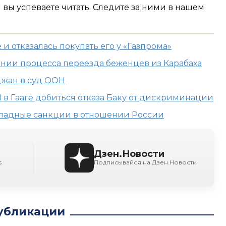
м вы успеваете читать. Следите за ними в нашем
и отказалась покупать его у «Газпрома»
ении процесса переезда беженцев из Карабаха
джан в суд ООН
 в Гааге добиться отказа Баку от дискриминации
западные санкции в отношении России
Дзен.Новости
s
Подписывайся на Дзен.Новости
убликации