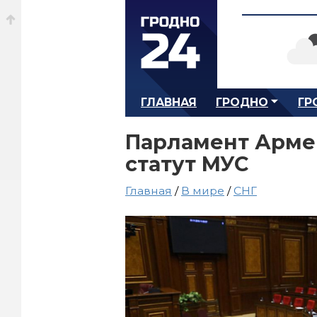
ГЛАВНАЯ
ГРОДНО
ГР
Парламент Арме
статут МУС
Главная
/
В мире
/
СНГ