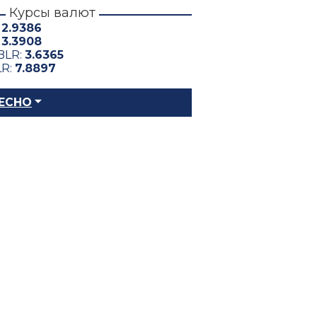
Курсы валют
:
2.9386
:
3.3908
BLR:
3.6365
LR:
7.8897
ЕСНО