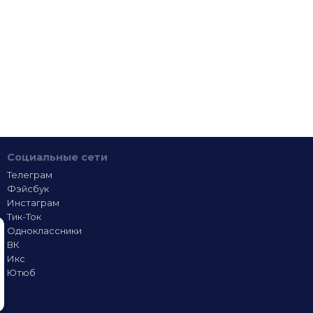
Социальные сети
Телеграм
Фэйсбук
Инстаграм
Тик-Ток
Одноклассники
ВК
Икс
Ютюб