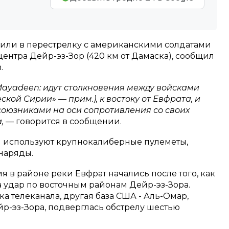
или в перестрелку с американскими солдатами
центра Дейр-эз-Зор (420 км от Дамаска), сообщил
.
Mayadeen: идут столкновения между войсками
кой Сирии» — прим.), к востоку от Евфрата, и
союзниками на оси сопротивления со своих
а,
— говорится в сообщении.
ы используют крупнокалиберные пулеметы,
наряды.
я в районе реки Евфрат начались после того, как
 удар по восточным районам Дейр-эз-Зора.
а телеканала, другая база США - Аль-Омар,
йр-эз-Зора, подверглась обстрелу шестью