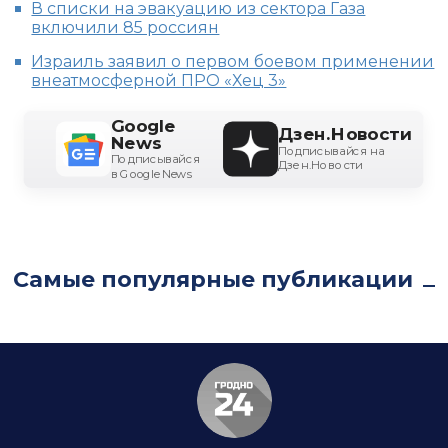
В списки на эвакуацию из сектора Газа
включили 85 россиян
Израиль заявил о первом боевом применении
внеатмосферной ПРО «Хец 3»
Google
Дзен.Новости
News
Подписывайся на
Подписывайся
Дзен.Новости
в Google News
Самые популярные публикации