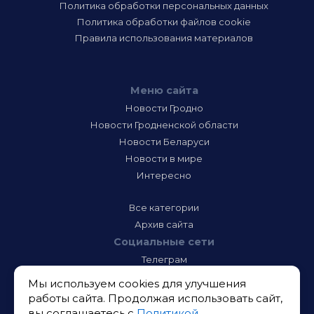
Политика обработки персональных данных
Политика обработки файлов cookie
Правила использования материалов
Меню сайта
Новости Гродно
Новости Гродненской области
Новости Беларуси
Новости в мире
Интересно
Все категории
Архив сайта
Социальные сети
Телеграм
Фэйсбук
Мы используем cookies для улучшения
Инстаграм
работы сайта. Продолжая использовать сайт,
Тик-Ток
вы соглашаетесь с
Политикой