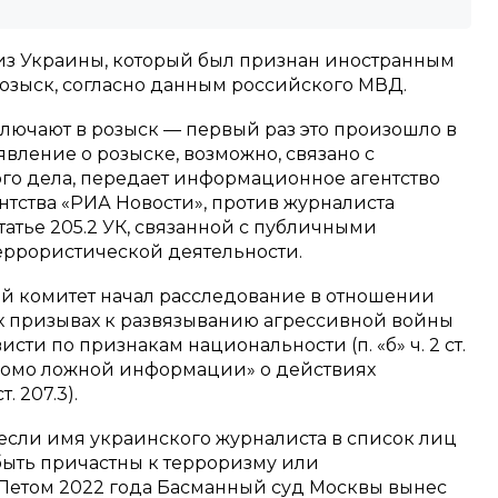
из Украины, который был признан иностранным
розыск, согласно данным российского МВД.
включают в розыск — первый раз это произошло в
явление о розыске, возможно, связано с
го дела, передает информационное агентство
нтства «РИА Новости», против журналиста
татье 205.2 УК, связанной с публичными
еррористической деятельности.
ый комитет начал расследование в отношении
ых призывах к развязыванию агрессивной войны
висти по признакам национальности (п. «б» ч. 2 ст.
домо ложной информации» о действиях
. 207.3).
если имя украинского журналиста в список лиц
быть причастны к терроризму или
 Летом 2022 года Басманный суд Москвы вынес