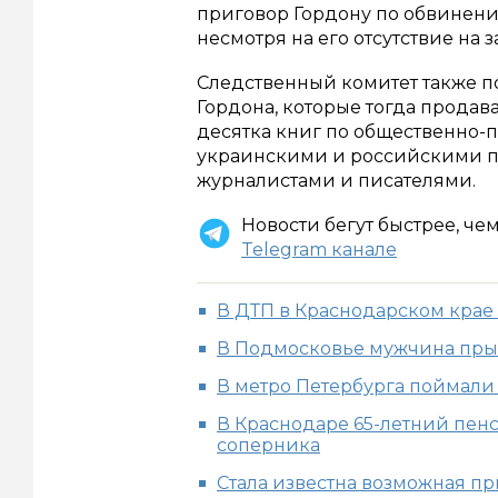
приговор Гордону по обвинен
несмотря на его отсутствие на 
Следственный комитет также п
Гордона, которые тогда продав
десятка книг по общественно-
украинскими и российскими п
журналистами и писателями.
Новости бегут быстрее, че
Telegram канале
В ДТП в Краснодарском крае
В Подмосковье мужчина пры
В метро Петербурга поймал
В Краснодаре 65-летний пен
соперника
Стала известна возможная пр