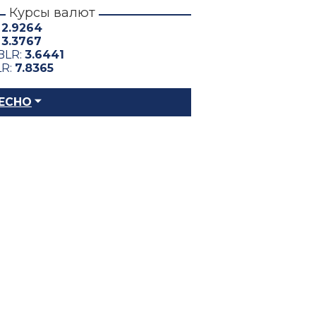
Курсы валют
:
2.9264
:
3.3767
BLR:
3.6441
LR:
7.8365
ЕСНО