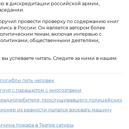
ию в дискредитации российской армии,
заседании.
оручил провести проверку по содержанию книг
ались в России. Он является автором более
политическим темам, включая интервью с
олитиками, общественными деятелями,
м вы успеваете читать. Следите за ними в нашем
 погибли пять человек
гнул с парашютом с многоэтажки
и радиолюбителя, прослушивавшего полицейских
сионер из ревности пытался взорвать машину
ичина пожара в Театре сатиры