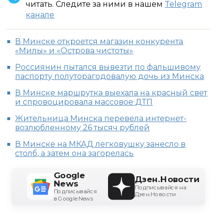
читать. Следите за ними в нашем
Telegram
канале
В Минске откроется магазин конкурента
«Милы» и «Острова чистоты»
Россиянин пытался вывезти по фальшивому
паспорту полуторагодовалую дочь из Минска
В Минске маршрутка выехала на красный свет
и спровоцировала массовое ДТП
Жительница Минска перевела интернет-
возлюбленному 26 тысяч рублей
В Минске на МКАД легковушку занесло в
столб, а затем она загорелась
Google
Дзен.Новости
News
Подписывайся на
Подписывайся
Дзен.Новости
в Google News