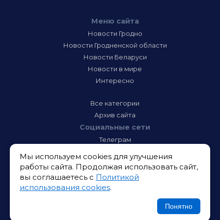
Меню сайта
Новости Гродно
Новости Гродненской области
Новости Беларуси
Новости в мире
Интересно
Все категории
Архив сайта
Социальные сети
Телеграм
Фэйсбук
Мы используем cookies для улучшения
Инстаграм
работы сайта. Продолжая использовать сайт,
Тик-Ток
вы соглашаетесь с
Политикой
Одноклассники
использования cookies
.
ВК
Икс
Понятно
Ютюб