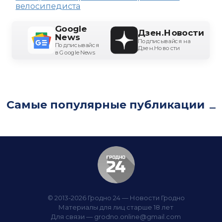
велосипедиста
Google
Дзен.Новости
News
Подписывайся на
Подписывайся
Дзен.Новости
в Google News
Самые популярные публикации
© 2013-2026 Гродно 24 — Новости Гродно
Материалы для лиц старше 18 лет
Для связи —
grodno.online@gmail.com