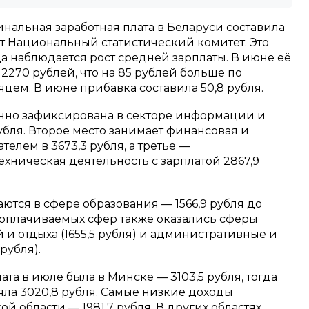
нальная заработная плата в Беларуси составила
ет Национальный статистический комитет. Это
а наблюдается рост средней зарплаты. В июне её
2270 рублей, что на 85 рублей больше по
ем. В июне прибавка составила 50,8 рубля.
нно зафиксирована в секторе информации и
 рубля. Второе место занимает финансовая и
телем в 3673,3 рубля, а третье —
ехническая деятельность с зарплатой 2867,9
тся в сфере образования — 1566,9 рубля до
кооплачиваемых сфер также оказались сферы
й и отдыха (1655,5 рубля) и административные и
рубля).
та в июле была в Минске — 3103,5 рубля, тогда
яла 3020,8 рубля. Самые низкие доходы
 области — 1981,7 рубля. В других областях