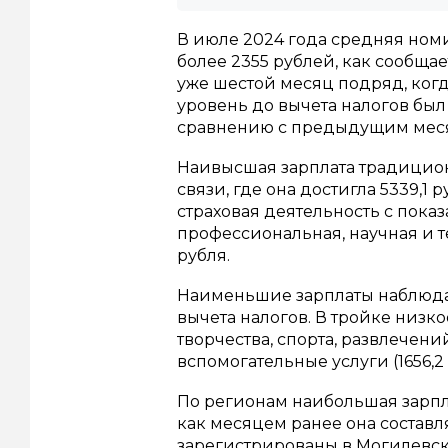
В июле 2024 года средняя номи
более 2355 рублей, как сообща
уже шестой месяц подряд, когд
уровень до вычета налогов был 
сравнению с предыдущим месяц
Наивысшая зарплата традицио
связи, где она достигла 5339,1
страховая деятельность с показа
профессиональная, научная и т
рубля.
Наименьшие зарплаты наблюдаю
вычета налогов. В тройке низ
творчества, спорта, развлечени
вспомогательные услуги (1656,2 
По регионам наибольшая зарпла
как месяцем ранее она составл
зарегистрированы в Могилевской