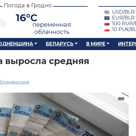
Погода в Гродно
USD/BLR
16°C
EUR/BLR
100 RUR/
переменная
10 PLN/B
облачность
ОДНЕНЩИНА
БЕЛАРУСЬ
В МИРЕ
ИНТЕР
а выросла средняя
бликанские