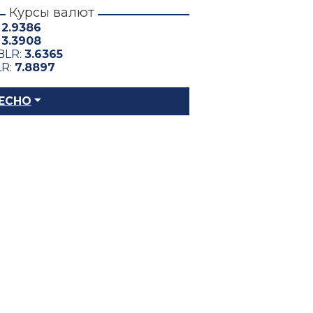
Курсы валют
:
2.9386
:
3.3908
BLR:
3.6365
LR:
7.8897
ЕСНО