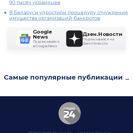
90 тысяч украинцев
В Беларуси упростили процедуру отчуждения
имущества организаций-банкротов
Google
Дзен.Новости
News
Подписывайся на
Подписывайся
Дзен.Новости
в Google News
Самые популярные публикации