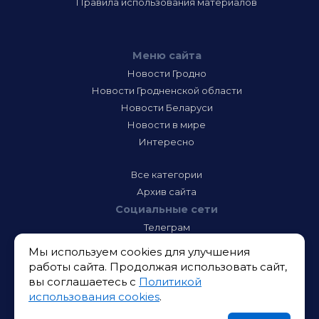
Правила использования материалов
Меню сайта
Новости Гродно
Новости Гродненской области
Новости Беларуси
Новости в мире
Интересно
Все категории
Архив сайта
Социальные сети
Телеграм
Фэйсбук
Мы используем cookies для улучшения
Инстаграм
работы сайта. Продолжая использовать сайт,
Тик-Ток
вы соглашаетесь с
Политикой
Одноклассники
использования cookies
.
ВК
Икс