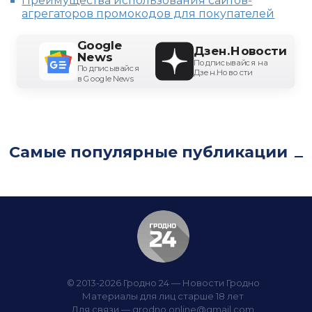
Преимущества использования сайтов-
агрегаторов промокодов для покупателей
Google
Дзен.Новости
News
Подписывайся на
Подписывайся
Дзен.Новости
в Google News
Самые популярные публикации
© 2013-2026 Гродно 24 — Новости Гродно
Материалы для лиц старше 18 лет
Для связи —
grodno.online@gmail.com