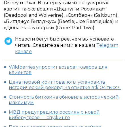
Disney и Pixar. В пятерку самых популярных
картин также вошли «Дэдпул и Росомаха»
(Deadpool and Wolverine), «Солтберн» (Saltburn),
«Битлджус Битлджус» (Beetlejuice Beetlejuice) и
«Дюна: Часть вторая» (Dune: Part Two).
Новости бегут быстрее, чем вы успеваете
читать. Следите за ними в нашем
Telegram
канале
Wildberries упростит возврат товаров для
клиентов
Цена первой криптовалюты установила
исторический рекорд на отметке в $104 тысяч
Стоимость биткоина обновила исторический
максимум
МВД предупредило россиян о новой
киберугрозе — спуфинге