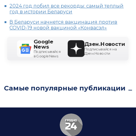
2024 год побил все рекорды: самый теплый
год в истории Беларуси
В Беларуси начнется вакцинация против
COVID-19 новой вакциной «Конвасэл»
Google
Дзен.Новости
News
Подписывайся на
Подписывайся
Дзен.Новости
в Google News
Самые популярные публикации