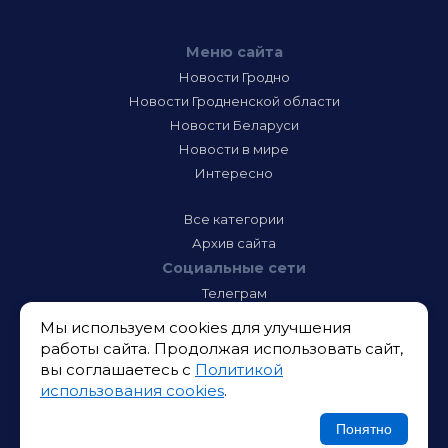
Меню сайта
Новости Гродно
Новости Гродненской области
Новости Беларуси
Новости в мире
Интересно
Все категории
Архив сайта
Социальные сети
Телеграм
Фэйсбук
Мы используем cookies для улучшения
Инстаграм
работы сайта. Продолжая использовать сайт,
Тик-Ток
вы соглашаетесь с
Политикой
Одноклассники
использования cookies
.
ВК
Икс
Понятно
Ютюб