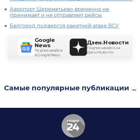
Аэропорт Шереметьево временно не
принимает и не отправляет рейсы
Белгород подвергся ракетной атаке ВСУ
Google
Дзен.Новости
News
Подписывайся на
Подписывайся
Дзен.Новости
в Google News
Самые популярные публикации