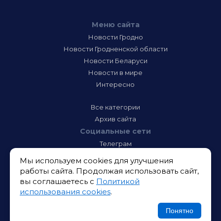
Меню сайта
Новости Гродно
Новости Гродненской области
Новости Беларуси
Новости в мире
Интересно
Все категории
Архив сайта
Социальные сети
Телеграм
Фэйсбук
Мы используем cookies для улучшения
Инстаграм
работы сайта. Продолжая использовать сайт,
Тик-Ток
вы соглашаетесь с
Политикой
Одноклассники
использования cookies
.
ВК
Икс
Понятно
Ютюб