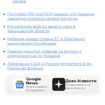
канале
Постпред РФ при ООН заявил, что Украина
навсегда потеряла четыре региона
Российские войска заняли село в
Харьковской области
Небензя назвал страны ЕС и Британию
недоговороспособными
Лавров пошутил, отвечая на вопрос о
компромиссах по Украине
Делегации США и России встретятся в Эр-
Рияде во вторник
Google
Дзен.Новости
News
Подписывайся на
Подписывайся
Дзен.Новости
в Google News