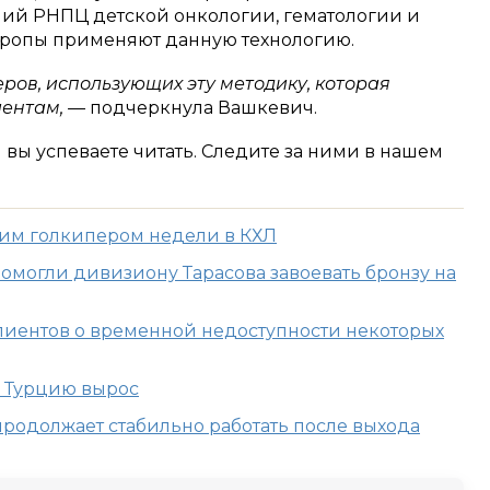
ий РНПЦ детской онкологии, гематологии и
вропы применяют данную технологию.
еров, использующих эту методику, которая
иентам, —
подчеркнула Вашкевич.
м вы успеваете читать. Следите за ними в нашем
шим голкипером недели в КХЛ
омогли дивизиону Тарасова завоевать бронзу на
иентов о временной недоступности некоторых
в Турцию вырос
родолжает стабильно работать после выхода