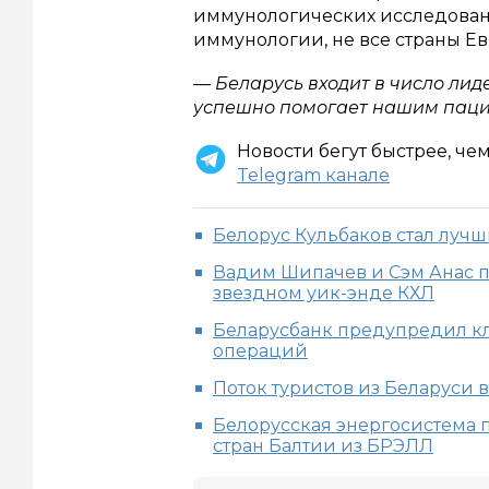
иммунологических исследован
иммунологии, не все страны Е
— Беларусь входит в число лид
успешно помогает нашим пац
Новости бегут быстрее, че
Telegram канале
Белорус Кульбаков стал луч
Вадим Шипачев и Сэм Анас п
звездном уик-энде КХЛ
Беларусбанк предупредил кл
операций
Поток туристов из Беларуси 
Белорусская энергосистема п
стран Балтии из БРЭЛЛ