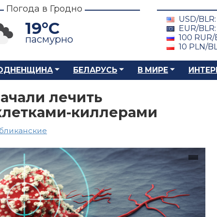
Погода в Гродно
USD/BLR
19°C
EUR/BLR
100 RUR/
пасмурно
10 PLN/B
ОДНЕНЩИНА
БЕЛАРУСЬ
В МИРЕ
ИНТЕР
начали лечить
клетками-киллерами
бликанские