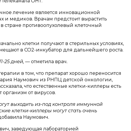
е телеканала ОНТ.
точное лечение является инновационной
ых и медиков. Врачам предстоит вырастить
 в стране противоопухолевый клеточный
ачально клетки получают в стерильных условиях,
омещают в СО2-инкубатор для дальнейшего роста.
1-25 дней,
— отметила врач.
терапии в том, что препарат хорошо переносится
Мария Наумович из РНПЦ детской онкологии,
сказала, что естественные клетки-киллеры есть
 организм от вирусов.
огут выходить из-под контроля иммунной
ские клетки-киллеры могут стать очень
добавила Наумович.
вич, заведующая лабораторией