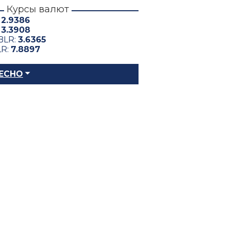
Курсы валют
:
2.9386
:
3.3908
BLR:
3.6365
LR:
7.8897
ЕСНО