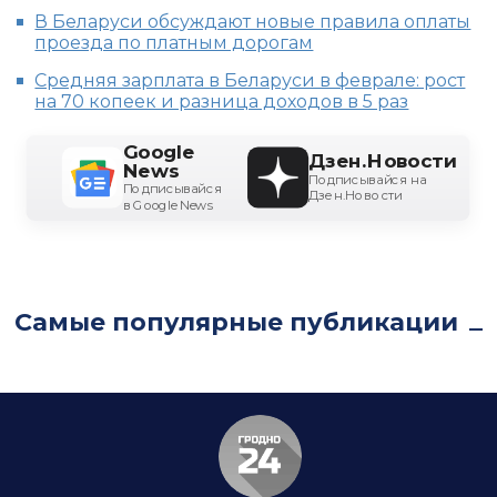
В Беларуси обсуждают новые правила оплаты
проезда по платным дорогам
Средняя зарплата в Беларуси в феврале: рост
на 70 копеек и разница доходов в 5 раз
Google
Дзен.Новости
News
Подписывайся на
Подписывайся
Дзен.Новости
в Google News
Самые популярные публикации