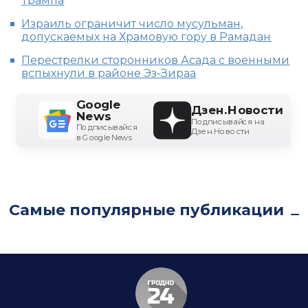
Трампа
Израиль ограничит число мусульман,
допускаемых на Храмовую гору в Рамадан
Перестрелки сторонников Асада с военными
вспыхнули в районе Эз-Зираа
Google
Дзен.Новости
News
Подписывайся на
Подписывайся
Дзен.Новости
в Google News
Самые популярные публикации