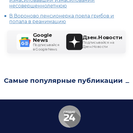
изнасиловавший изнасиловании
несовершеннолетнюю
В Вороново пенсионерка поела грибов и
попала в реанимацию
Google
Дзен.Новости
News
Подписывайся на
Подписывайся
Дзен.Новости
в Google News
Самые популярные публикации