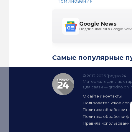
поминовения
Google News
Подписывайся в Google New
Самые популярные п
© 2013-2026 Гродно 24 
Материалы для лиц стар
Для связи —
grodno.onl
О сайте и контакты
Пользовательское сог
Политика обработки пе
Политика обработки фа
Правила использования