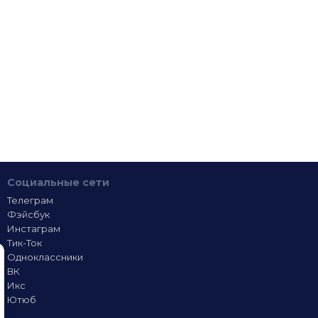
Социальные сети
Телеграм
Фэйсбук
Инстаграм
Тик-Ток
Одноклассники
ВК
Икс
Ютюб