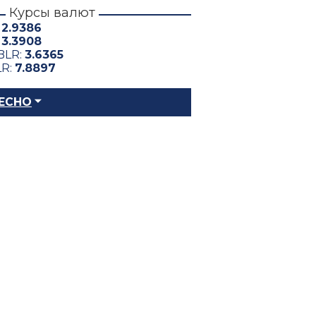
Курсы валют
:
2.9386
:
3.3908
BLR:
3.6365
LR:
7.8897
ЕСНО