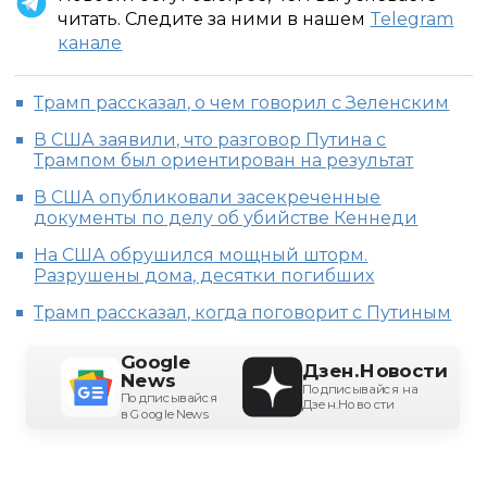
читать. Следите за ними в нашем
Telegram
канале
Трамп рассказал, о чем говорил с Зеленским
В США заявили, что разговор Путина с
Трампом был ориентирован на результат
В США опубликовали засекреченные
документы по делу об убийстве Кеннеди
На США обрушился мощный шторм.
Разрушены дома, десятки погибших
Трамп рассказал, когда поговорит с Путиным
Google
Дзен.Новости
News
Подписывайся на
Подписывайся
Дзен.Новости
в Google News