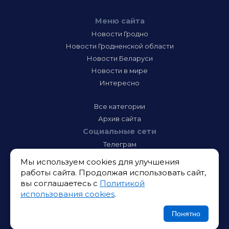
Меню сайта
Новости Гродно
Новости Гродненской области
Новости Беларуси
Новости в мире
Интересно
Все категории
Архив сайта
Социальные сети
Телеграм
Фэйсбук
Мы используем cookies для улучшения
Инстаграм
работы сайта. Продолжая использовать сайт,
Тик-Ток
вы соглашаетесь с
Политикой
Одноклассники
использования cookies
.
ВК
Икс
Понятно
Ютюб