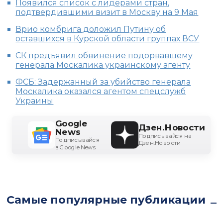
Появился список с лидерами стран,
подтвердившими визит в Москву на 9 Мая
Врио комбрига доложил Путину об
оставшихся в Курской области группах ВСУ
СК предъявил обвинение подорвавшему
генерала Москалика украинскому агенту
ФСБ: Задержанный за убийство генерала
Москалика оказался агентом спецслужб
Украины
Google
Дзен.Новости
News
Подписывайся на
Подписывайся
Дзен.Новости
в Google News
Самые популярные публикации