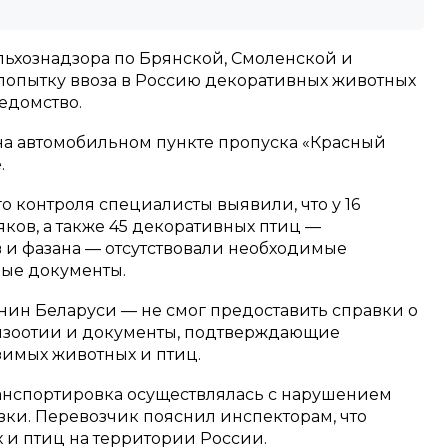
ьхознадзора по Брянской, Смоленской и
попытку ввоза в Россию декоративных животных
ведомство.
на автомобильном пункте пропуска «Красный
.
 контроля специалисты выявили, что у 16
яков, а также 45 декоративных птиц —
в и фазана — отсутствовали необходимые
ые документы.
нин Беларуси — не смог предоставить справки о
пизоотии и документы, подтверждающие
имых животных и птиц.
ранспортировка осуществлялась с нарушением
зки. Перевозчик пояснил инспекторам, что
 и птиц на территории России.