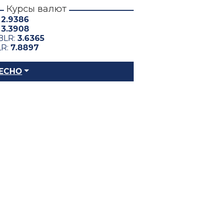
Курсы валют
:
2.9386
:
3.3908
BLR:
3.6365
LR:
7.8897
ЕСНО