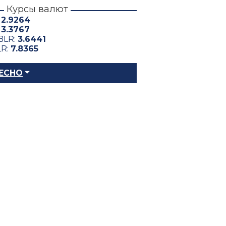
Курсы валют
:
2.9264
:
3.3767
BLR:
3.6441
LR:
7.8365
ЕСНО