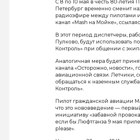
С 8 по 10 мая в честь 80-лети
Петербург временно сменит на
радиоэфире между пилотами и 
канал «Mash на Мойке», ссылая
В этот период диспетчеры, раб
Пулково, будут использовать 
Контроль» при общении с экип
Аналогичная мера будет принят
канала «Осторожно, новости», 
авиационной связи. Летчики, с
обращаться к наземным служба
Контроль».
Пилот гражданской авиации Мак
что это нововведение — первый
инициативу «забавной провока
если бы Люфтганза 9 мая прилете
please».