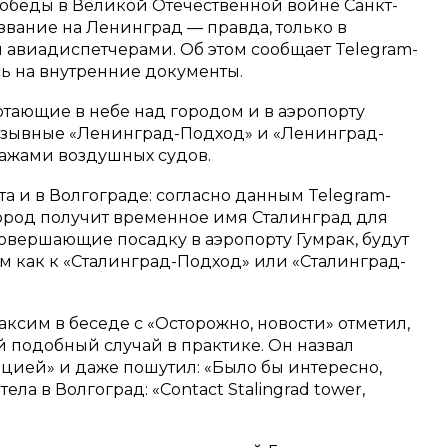
я Победы в Великой Отечественной войне Санкт-
звание на Ленинград — правда, только в
авиадиспетчерами. Об этом сообщает Telegram-
сь на внутренние документы.
отающие в небе над городом и в аэропорту
позывные «Ленинград-Подход» и «Ленинград-
ажами воздушных судов.
а и в Волгограде: согласно данным Telegram-
город получит временное имя Сталинград для
овершающие посадку в аэропорту Гумрак, будут
м как к «Сталинград-Подход» или «Сталинград-
сим в беседе с «Осторожно, новости» отметил,
 подобный случай в практике. Он назвал
цией» и даже пошутил: «Было бы интересно,
ла в Волгоград: «Contact Stalingrad tower,