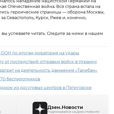
началось нападение нацистской Германии на
кая Отечественная война. Вся страна встала на
ались героические страницы — оборона Москвы,
а Севастополь, Курск, Ржев и, конечно,
м вы успеваете читать. Следите за ними в нашем
Б ООН по итогам моратория на удары
у от последствий отправки войск в Украину
запрет на деятельность движения «Талибан»
 70 беспилотников
одном из досуговых центров в Пятигорске
Дзен.Новости
s
Подписывайся на Дзен.Новости